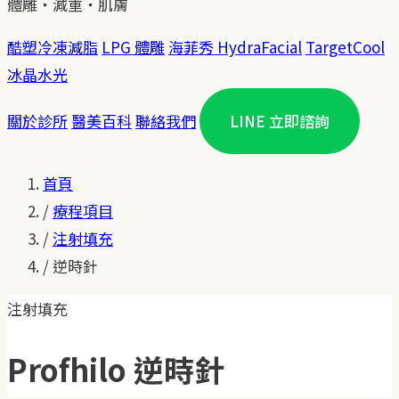
體雕・減重・肌膚
酷塑冷凍減脂
LPG 體雕
海菲秀 HydraFacial
TargetCool
冰晶水光
關於診所
醫美百科
聯絡我們
LINE 立即諮詢
首頁
/
療程項目
/
注射填充
/
逆時針
注射填充
Profhilo 逆時針