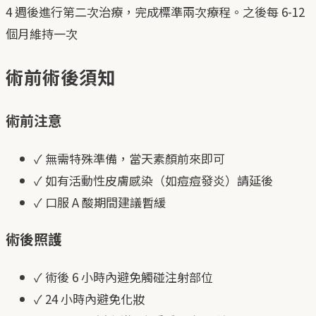
4 週後進行第二次治療，完成標準兩次療程。之後每 6-12
個月維持一次
術前術後須知
術前注意
✓
無需特殊準備，當天素顏前來即可
✓
如有活動性皮膚感染（如痘痘發炎）請延後
✓
口服 A 酸期間建議暫緩
術後照護
✓
術後 6 小時內避免觸碰注射部位
✓
24 小時內避免化妝