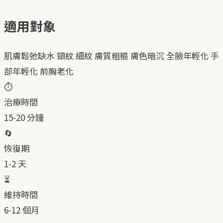
適用對象
肌膚鬆弛缺水
頸紋
細紋
膚質粗糙
膚色暗沉
全臉年輕化
手
部年輕化
前胸老化
⏱️
治療時間
15-20 分鐘
🔄
恢復期
1-2 天
⏳
維持時間
6-12 個月