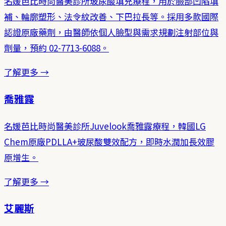
名媛芭比時尚醫美診所玻尿酸填充療程，用於臉部凹陷填
補、輪廓塑形、法令紋改善、下巴拉長等。採用多款國際
認證原廠藥劑，由醫師依個人臉型與需求規劃注射部位與
劑量，預約 02-7713-6088。
了解更多 →
喬雅露
名媛芭比時尚醫美診所Juvelook喬雅露療程，韓國LG
Chem原廠PDLLA+玻尿酸雙效配方，即時水潤加長效膠
原增生。
了解更多 →
艾麗斯