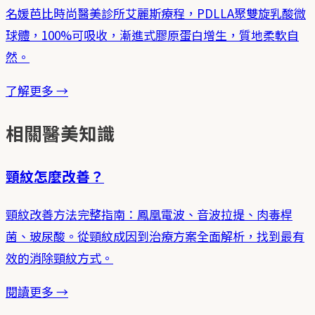
名媛芭比時尚醫美診所艾麗斯療程，PDLLA聚雙旋乳酸微
球體，100%可吸收，漸進式膠原蛋白增生，質地柔軟自
然。
了解更多 →
相關醫美知識
頸紋怎麼改善？
頸紋改善方法完整指南：鳳凰電波、音波拉提、肉毒桿
菌、玻尿酸。從頸紋成因到治療方案全面解析，找到最有
效的消除頸紋方式。
閱讀更多 →