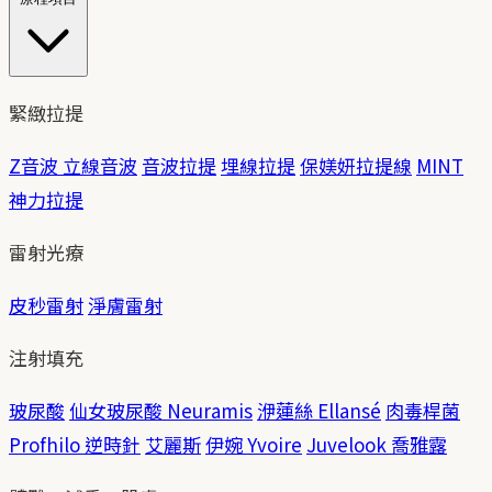
緊緻拉提
Z音波 立線音波
音波拉提
埋線拉提
保媄妍拉提線
MINT
神力拉提
雷射光療
皮秒雷射
淨膚雷射
注射填充
玻尿酸
仙女玻尿酸 Neuramis
洢蓮絲 Ellansé
肉毒桿菌
Profhilo 逆時針
艾麗斯
伊婉 Yvoire
Juvelook 喬雅露