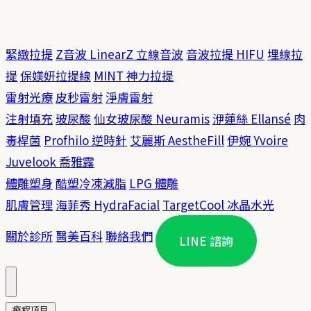
緊緻拉提
Z音波 LinearZ 立線音波
音波拉提 HIFU
埋線拉
提
保媄妍拉提線
MINT 神力拉提
雷射光療
皮秒雷射
淨膚雷射
注射填充
玻尿酸
仙女玻尿酸 Neuramis
洢蓮絲 Ellansé
肉
毒桿菌
Profhilo 逆時針
艾麗斯 AestheFill
伊婉 Yvoire
Juvelook 喬雅露
體雕塑身
酷塑冷凍減脂
LPG 體雕
肌膚管理
海菲秀 HydraFacial
TargetCool 冰晶水光
關於診所
醫美百科
聯絡我們
LINE 諮詢
療程項目