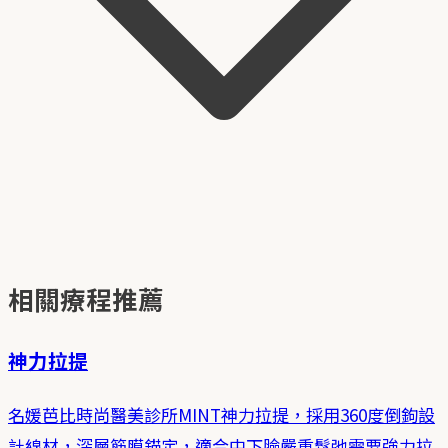
相關療程推薦
神力拉提
名媛芭比時尚醫美診所MINT神力拉提，採用360度倒鉤設
計線材，深層筋膜錨定，適合中下臉嚴重鬆弛需要強力拉