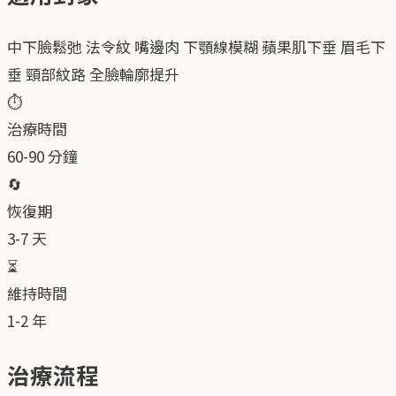
中下臉鬆弛
法令紋
嘴邊肉
下顎線模糊
蘋果肌下垂
眉毛下
垂
頸部紋路
全臉輪廓提升
⏱️
治療時間
60-90 分鐘
🔄
恢復期
3-7 天
⏳
維持時間
1-2 年
治療流程