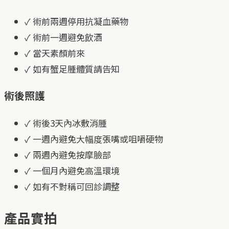
✓
術前兩週停用抗凝血藥物
✓
術前一週避免飲酒
✓
當天素顏前來
✓
如有蟹足腫體質請告知
術後照護
✓
術後3天內冰敷消腫
✓
一週內避免大幅度張嘴或咀嚼硬物
✓
兩週內避免按摩臉部
✓
一個月內避免高溫環境
✓
如有不對稱可回診調整
產品實拍