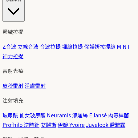
緊緻拉提
Z音波 立線音波
音波拉提
埋線拉提
保媄妍拉提線
MINT
神力拉提
雷射光療
皮秒雷射
淨膚雷射
注射填充
玻尿酸
仙女玻尿酸 Neuramis
洢蓮絲 Ellansé
肉毒桿菌
Profhilo 逆時針
艾麗斯
伊婉 Yvoire
Juvelook 喬雅露