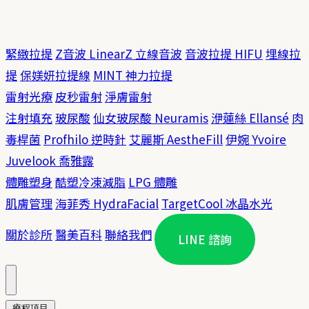
緊緻拉提
Z音波 LinearZ 立線音波
音波拉提 HIFU
埋線拉
提
保媄妍拉提線
MINT 神力拉提
雷射光療
皮秒雷射
淨膚雷射
注射填充
玻尿酸
仙女玻尿酸 Neuramis
洢蓮絲 Ellansé
肉
毒桿菌
Profhilo 逆時針
艾麗斯 AestheFill
伊婉 Yvoire
Juvelook 喬雅露
體雕塑身
酷塑冷凍減脂
LPG 體雕
肌膚管理
海菲秀 HydraFacial
TargetCool 冰晶水光
關於診所
醫美百科
聯絡我們
LINE 諮詢
療程項目