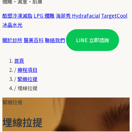
體雕・減重・肌膚
酷塑冷凍減脂
LPG 體雕
海菲秀 HydraFacial
TargetCool
冰晶水光
關於診所
醫美百科
聯絡我們
LINE 立即諮詢
首頁
/
療程項目
/
緊緻拉提
/
埋線拉提
緊緻拉提
埋線拉提